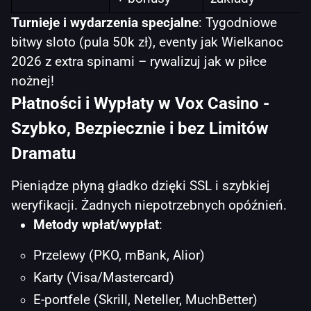
Turnieje i wydarzenia specjalne
: Tygodniowe
bitwy sloto (pula 50k zł), eventy jak Wielkanoc
2026 z extra spinami – rywalizuj jak w piłce
nożnej!
Płatności i Wypłaty w Vox Casino -
Szybko, Bezpiecznie i bez Limitów
Dramatu
Pieniądze płyną gładko dzięki SSL i szybkiej
weryfikacji. Żadnych niepotrzebnych opóźnień.
Metody wpłat/wypłat
:
Przelewy (PKO, mBank, Alior)
Karty (Visa/Mastercard)
E-portfele (Skrill, Neteller, MuchBetter)