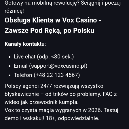
Gotowy na mobilną rewolucję? Ściągnij i poczuj
różnicę!
Obsługa Klienta w Vox Casino -
Zawsze Pod Ręką, po Polsku
Kanały kontaktu
:
Live chat (odp. <30 sek.)
Email (support@voxcasino.pl)
Telefon (+48 22 123 4567)
Polscy agenci 24/7 rozwiązują wszystko
błyskawicznie – od trików po problemy. FAQ z
wideo jak przewodnik kumpla.
Vox to czysta magia wygranych w 2026. Testuj
demo i wskakuj! 18+, odpowiedzialnie.