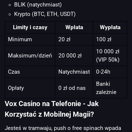
BLIK (natychmiast)
Krypto (BTC, ETH, USDT)
Limity i czasy
Wpłata
Wypłata
Minimum
20 zł
100 zł
10 000 zł
Maksimum/dzień
20 000 zł
(VIP 50k)
Czas
Natychmiast
0-24h
Banki
Opłaty
0 zł od nas
zależnie
Vox Casino na Telefonie - Jak
Korzystać z Mobilnej Magii?
Jesteś w tramwaju, push o free spinach wpada