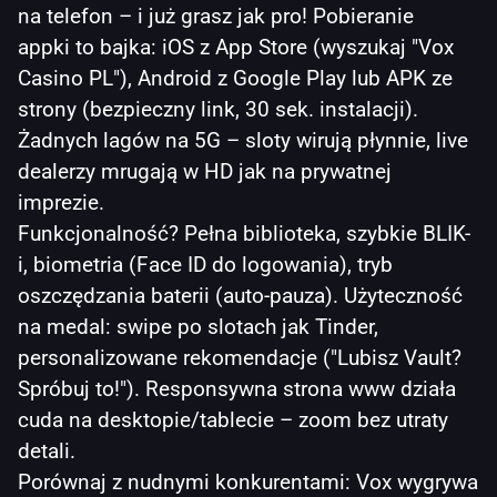
na telefon – i już grasz jak pro! Pobieranie
appki to bajka: iOS z App Store (wyszukaj "Vox
Casino PL"), Android z Google Play lub APK ze
strony (bezpieczny link, 30 sek. instalacji).
Żadnych lagów na 5G – sloty wirują płynnie, live
dealerzy mrugają w HD jak na prywatnej
imprezie.
Funkcjonalność? Pełna biblioteka, szybkie BLIK-
i, biometria (Face ID do logowania), tryb
oszczędzania baterii (auto-pauza). Użyteczność
na medal: swipe po slotach jak Tinder,
personalizowane rekomendacje ("Lubisz Vault?
Spróbuj to!"). Responsywna strona www działa
cuda na desktopie/tablecie – zoom bez utraty
detali.
Porównaj z nudnymi konkurentami: Vox wygrywa