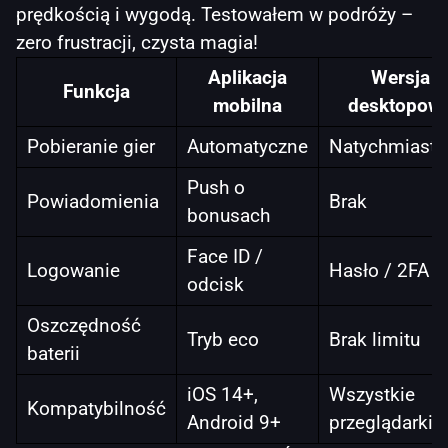
prędkością i wygodą. Testowałem w podróży –
zero frustracji, czysta magia!
Aplikacja
Wersja
Funkcja
mobilna
desktopow
Pobieranie gier
Automatyczne
Natychmiast
Push o
Powiadomienia
Brak
bonusach
Face ID /
Logowanie
Hasło / 2FA
odcisk
Oszczędność
Tryb eco
Brak limitu
baterii
iOS 14+,
Wszystkie
Kompatybilność
Android 9+
przeglądarki