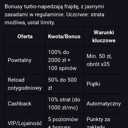
Bonusy turbo-napedzają frajdę, z jasnymi
zasadami w regulaminie. Uczciwie: strata
możliwa, ustal limity.
Warunki
Oferta
Kwota/Bonus
kluczowe
100% do
Min. 50 zł,
Powitalny
2000 zł +
obrót x35
100 spinów
Reload
50% do 500
Piątki
cotygodniowy
zł
10% strat (do
Cashback
Automatyczny
1000 zł/mc)
5 poziomów
Punkty za
VIP/Lojalność
+ bonusy
zakłady